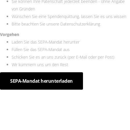
Sie können Ihre Patenschaft jederzeit beenden - ohne Angabe
von Gründen
Wünschen Sie eine Spendenquittung, lassen Sie es uns wissen
Bitte beachten Sie unsere Datenschutzerklärung
Vorgehen
Laden Sie das SEPA-Mandat herunter
Füllen Sie das SEPA-Mandat aus
Schicken Sie es an uns zurück (per E-Mail oder per Post)
Wir kümmern uns um den Rest
SEPA-Mandat herunterladen